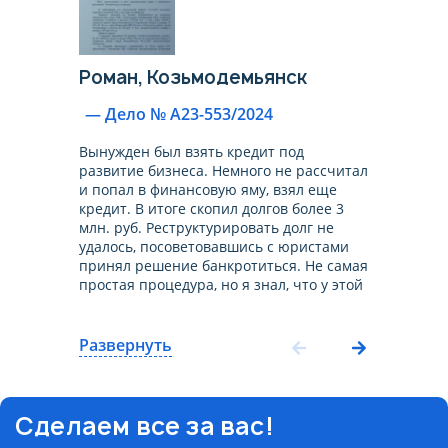
Роман,
Козьмодемьянск
— Дело № А23-553/2024
Вынужден был взять кредит под
развитие бизнеса. Немного не рассчитал
и попал в финансовую яму, взял еще
кредит. В итоге скопил долгов более 3
млн. руб. Реструктурировать долг не
удалось, посоветовавшись с юристами
принял решение банкротиться. Не самая
простая процедура, но я знал, что у этой
компании много успешных дел по
банкротству. Через 9 месяцев меня
признали банкротом. Долг списали в
Развернуть
полном объеме. Могу смело
рекомендовать эту компанию, все
прошел на своем опыте!
Сделаем все за вас!