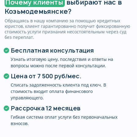
Почему клиенты
выбирают нас в
или продолжении использования сайта
Козьмодемьянске?
после появления сообщения о cookies) и
действует в течение 3 лет, либо до момента
Обращаясь в нашу компанию за помощью кредитных
его отзыва.
юристов, клиент гарантированно получит фиксированную
стоимость услуги признания несостоятельным через суд
Отозвать согласие можно, направив
без переплат.
соответствующее уведомление с пометкой
«Отзыв согласия на обработку персональных
Бесплатная консультация
данных». Для связи используйте контактные
Узнать итоговую цену, последствия и ответы на
данные, указанные в разделе «Контакты».
вопросы можно после первой консультации.
Политика оператора в отношении обработки
Цена от
7 500 руб/мес.
персональных данных размещена на
странице: spisat-dolgi12.ru/politika-
Списать задолженность клиента под ключ. В
konfidencialnosti
стоимость входит оплата финансового
управляющего.
Рассрочка 12 месяцев
Гибкая система оплат услуги без первоначальных
взносов.