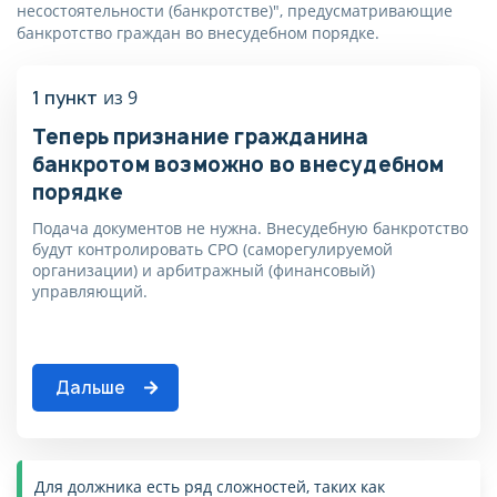
несостоятельности (банкротстве)", предусматривающие
Отправляя форму, я
Пожалуйста, корректно
банкротство граждан во внесудебном порядке.
заполните поля, согласитесь на
соглашаюсь с
политикой
обработку данных, согласитесь
конфиденциальности
с политикой
1 пункт
из 9
конфиденциальности
Списать долги
Теперь признание гражданина
Пожалуйста, корректно
банкротом возможно во внесудебном
заполните поля, согласитесь
порядке
на обработку данных,
согласитесь с политикой
Подача документов не нужна. Внесудебную банкротство
конфиденциальности
будут контролировать СРО (саморегулируемой
организации) и арбитражный (финансовый)
управляющий.
Дальше
Для должника есть ряд сложностей, таких как