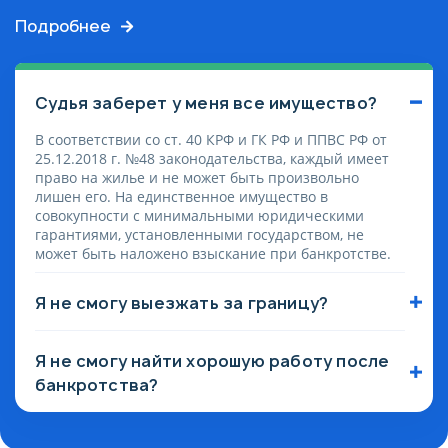
Подробнее
Судья заберет у меня все имущество?
В соответствии со ст. 40 КРФ и ГК РФ и ППВС РФ от
25.12.2018 г. №48 законодательства, каждый имеет
право на жилье и не может быть произвольно
лишен его. На единственное имущество в
совокупности с минимальными юридическими
гарантиями, установленными государством, не
может быть наложено взыскание при банкротстве.
Я не смогу выезжать за границу?
Судебный орган вправе ограничить выезд
гражданина на период проведения процедуры
Я не смогу найти хорошую работу после
банкротства — это только 6 месяцев до завершения
процедуры реализации имущества при
банкротства?
банкротстве. На практике нашей работы — это
Задача законодателя — предоставить каждому
исключение из правил. По завершении процедуры
гражданину возможность начать жизнь с чистого
банкротства должник освобождается от
листа. Банкротство никак не связано с