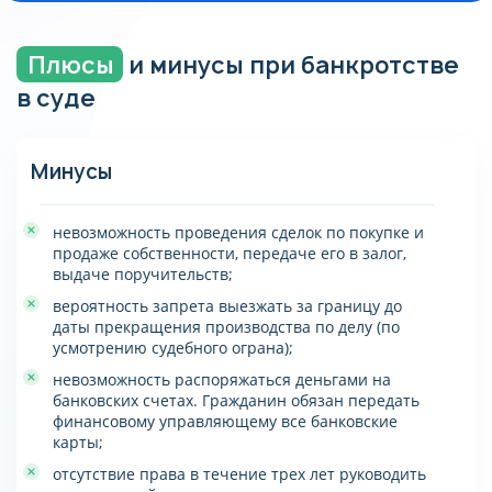
обязательств по кредитам и займам.
трудоустройством, если вы не руководящий
работник. Ограничения касаются права
использовать заемные средства банков, которые в
Плюсы
и минусы при банкротстве
последующие 5 лет будут недоступны.
в суде
Минусы
невозможность проведения сделок по покупке и
продаже собственности, передаче его в залог,
выдаче поручительств;
вероятность запрета выезжать за границу до
даты прекращения производства по делу (по
усмотрению судебного ограна);
невозможность распоряжаться деньгами на
банковских счетах. Гражданин обязан передать
финансовому управляющему все банковские
карты;
отсутствие права в течение трех лет руководить